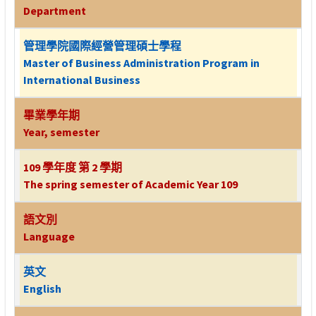
Department
管理學院國際經營管理碩士學程
Master of Business Administration Program in
International Business
畢業學年期
Year, semester
109 學年度 第 2 學期
The spring semester of Academic Year 109
語文別
Language
英文
English