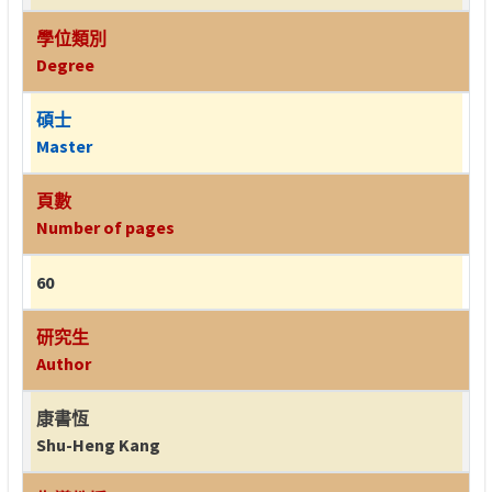
學位類別
Degree
碩士
Master
頁數
Number of pages
60
研究生
Author
康書恆
Shu-Heng Kang