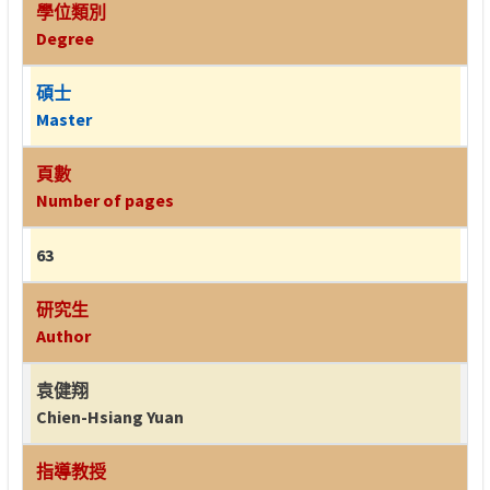
學位類別
Degree
碩士
Master
頁數
Number of pages
63
研究生
Author
袁健翔
Chien-Hsiang Yuan
指導教授