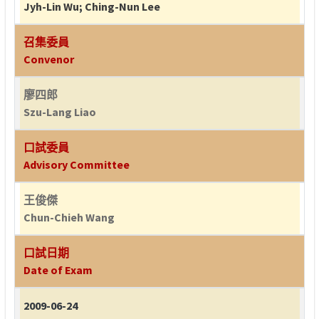
Jyh-Lin Wu
;
Ching-Nun Lee
召集委員
Convenor
廖四郎
Szu-Lang Liao
口試委員
Advisory Committee
王俊傑
Chun-Chieh Wang
口試日期
Date of Exam
2009-06-24