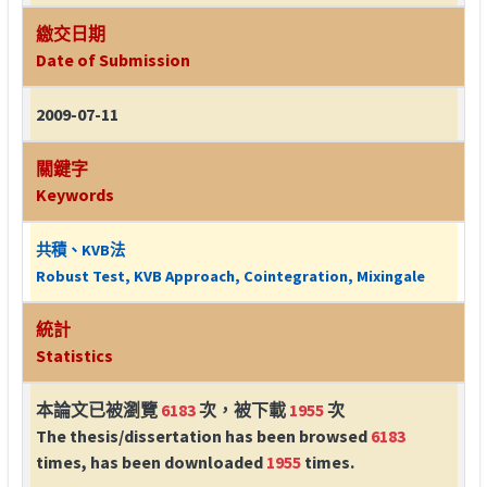
繳交日期
Date of Submission
2009-07-11
關鍵字
Keywords
共積、KVB法
Robust Test, KVB Approach, Cointegration, Mixingale
統計
Statistics
本論文已被瀏覽
6183
次，被下載
1955
次
The thesis/dissertation has been browsed
6183
times, has been downloaded
1955
times.