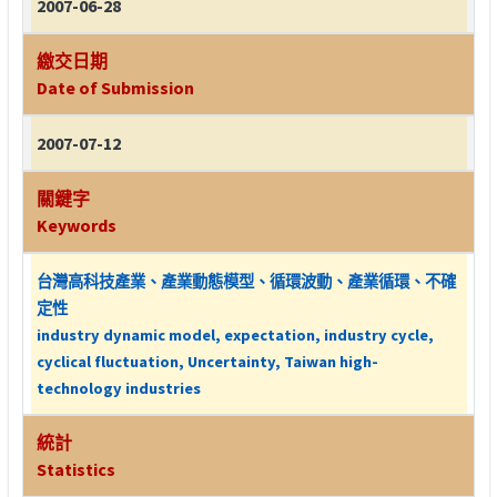
2007-06-28
繳交日期
Date of Submission
2007-07-12
關鍵字
Keywords
台灣高科技產業、產業動態模型、循環波動、產業循環、不確
定性
industry dynamic model, expectation, industry cycle,
cyclical fluctuation, Uncertainty, Taiwan high-
technology industries
統計
Statistics