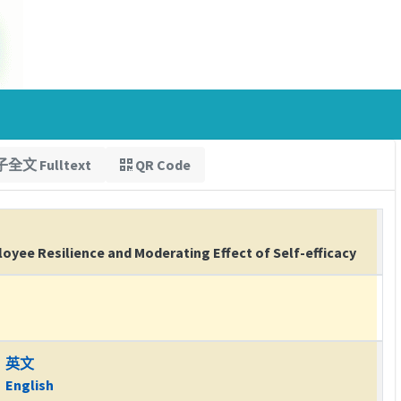
全文 Fulltext
QR Code
oyee Resilience and Moderating Effect of Self-efficacy
英文
English