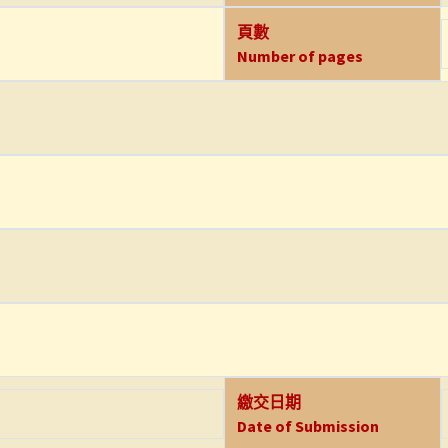
頁數
Number of pages
繳交日期
Date of Submission