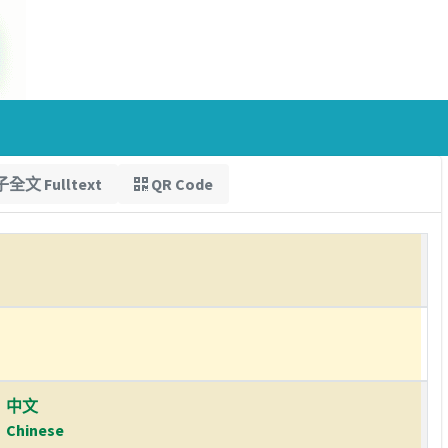
全文 Fulltext
QR Code
中文
Chinese