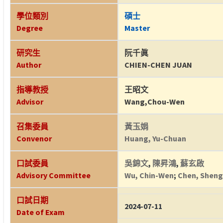
學位類別
碩士
Degree
Master
研究生
阮千眞
Author
CHIEN-CHEN JUAN
指導教授
王昭文
Advisor
Wang,Chou-Wen
召集委員
黃玉娟
Convenor
Huang, Yu-Chuan
口試委員
吳錦文
,
陳昇鴻
,
蘇玄啟
Advisory Committee
Wu, Chin-Wen
;
Chen, Shen
口試日期
2024-07-11
Date of Exam