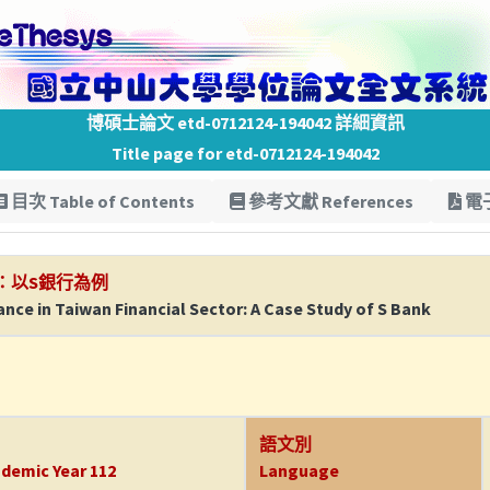
博碩士論文 etd-0712124-194042 詳細資訊
Title page for etd-0712124-194042
目次 Table of Contents
參考文獻 References
電子
：以S銀行為例
ance in Taiwan Financial Sector: A Case Study of S Bank
語文別
demic Year 112
Language