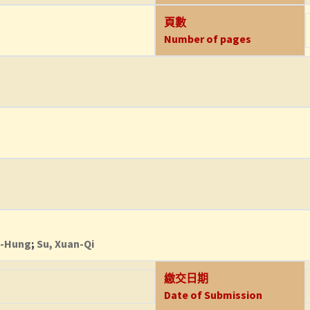
頁數
Number of pages
g-Hung
;
Su, Xuan-Qi
繳交日期
Date of Submission