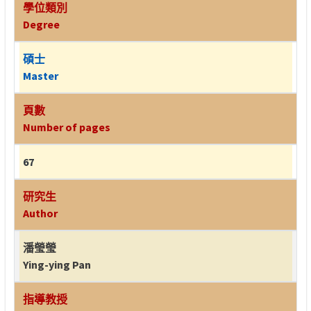
學位類別
Degree
碩士
Master
頁數
Number of pages
67
研究生
Author
潘瑩瑩
Ying-ying Pan
指導教授