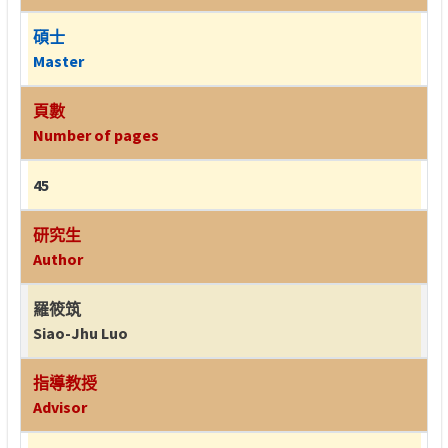
碩士
Master
頁數
Number of pages
45
研究生
Author
羅筱筑
Siao-Jhu Luo
指導教授
Advisor