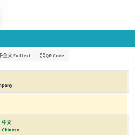
全文 Fulltext
QR Code
ompany
中文
Chinese