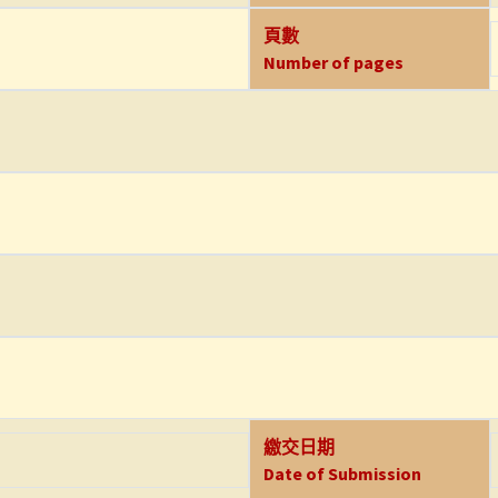
頁數
Number of pages
繳交日期
Date of Submission