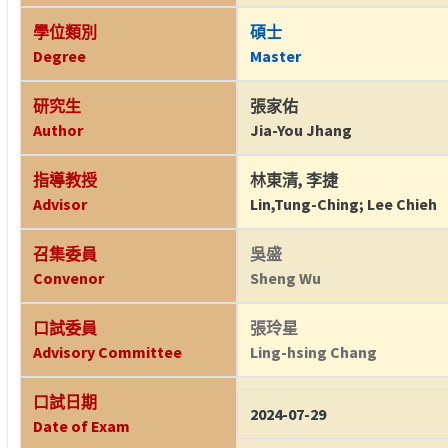
學位類別
碩士
Degree
Master
研究生
張家佑
Author
Jia-You Jhang
指導教授
林東清
,
李捷
Advisor
Lin,Tung-Ching
;
Lee Chieh
召集委員
吳盛
Convenor
Sheng Wu
口試委員
張玲星
Advisory Committee
Ling-hsing Chang
口試日期
2024-07-29
Date of Exam