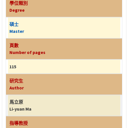
學位類別
Degree
碩士
Master
頁數
Number of pages
115
研究生
Author
馬立原
Li-yuan Ma
指導教授