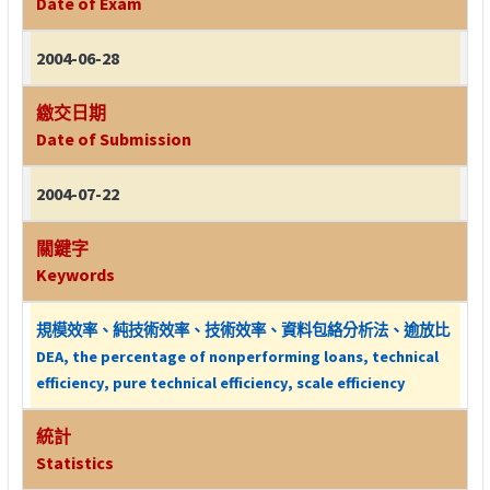
Date of Exam
2004-06-28
繳交日期
Date of Submission
2004-07-22
關鍵字
Keywords
規模效率、純技術效率、技術效率、資料包絡分析法、逾放比
DEA, the percentage of nonperforming loans, technical
efficiency, pure technical efficiency, scale efficiency
統計
Statistics