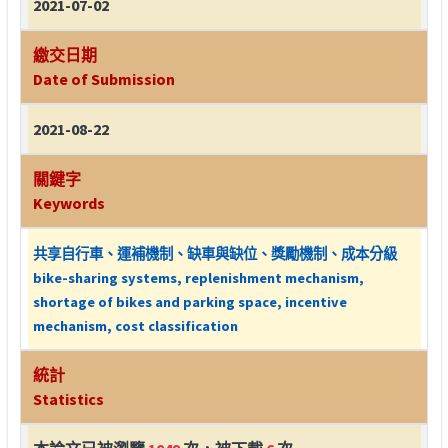
2021-07-02
繳交日期
Date of Submission
2021-08-22
關鍵字
Keywords
共享自行車、運補機制、缺車與缺位、獎勵機制、成本分級
bike-sharing systems, replenishment mechanism,
shortage of bikes and parking space, incentive
mechanism, cost classification
統計
Statistics