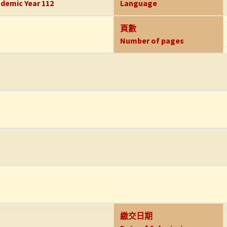
demic Year 112
Language
頁數
Number of pages
繳交日期