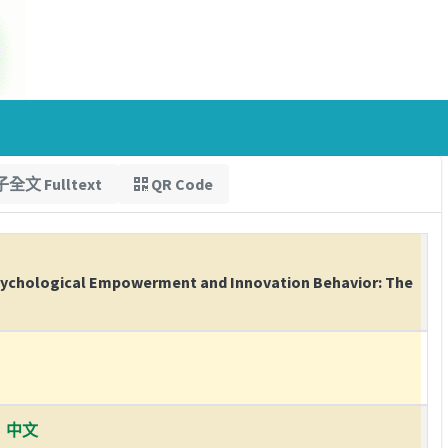
全文 Fulltext
QR Code
Psychological Empowerment and Innovation Behavior: The
中文