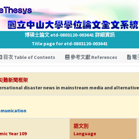
博碩士論文 etd-0803120-003641 詳細資訊
Title page for etd-0803120-003641
目次 Table of Contents
參考文獻 References
電子
災難新聞框架
ernational disaster news in mainstream media and alternativ
mmunication
語文別
mic Year 109
Language