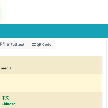
全文 Fulltext
QR Code
e media
中文
Chinese