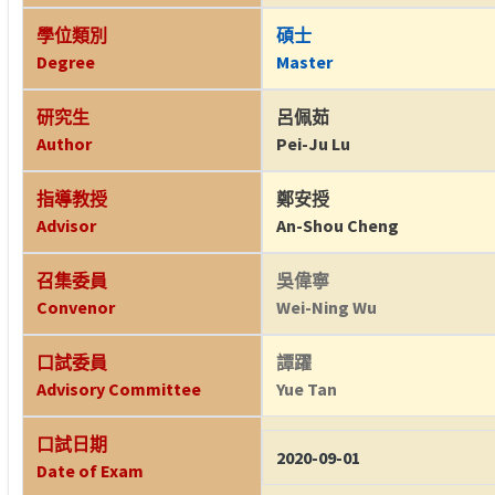
學位類別
碩士
Degree
Master
研究生
呂佩茹
Author
Pei-Ju Lu
指導教授
鄭安授
Advisor
An-Shou Cheng
召集委員
吳偉寧
Convenor
Wei-Ning Wu
口試委員
譚躍
Advisory Committee
Yue Tan
口試日期
2020-09-01
Date of Exam