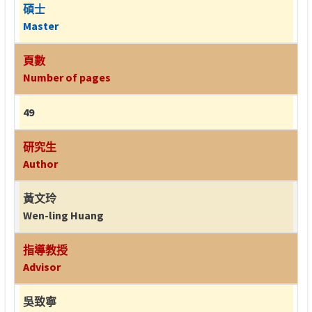
碩士
Master
頁數
Number of pages
49
研究生
Author
黃文玲
Wen-ling Huang
指導教授
Advisor
吳致寧