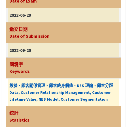
Date of Exam
2022-06-29
繳交日期
Date of Submission
2022-09-20
關鍵字
Keywords
數據、顧客關係管理、顧客終身價值、NES 理論、顧客分群
Data, Customer Relationship Management, Customer
Lifetime Value, NES Model, Customer Segmentation
統計
Statistics