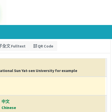
全文 Fulltext
QR Code
National Sun Yat-sen University for example
中文
Chinese