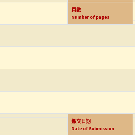
頁數
Number of pages
繳交日期
Date of Submission