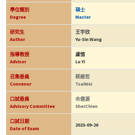
學位類別
碩士
Degree
Master
研究生
王宇欣
Author
Yu-Sin Wang
指導教授
盧憶
Advisor
Lu Yi
召集委員
蔡維哲
Convenor
TsaiWei
口試委員
佘健源
Advisory Committee
SherChien
口試日期
2023-09-26
Date of Exam