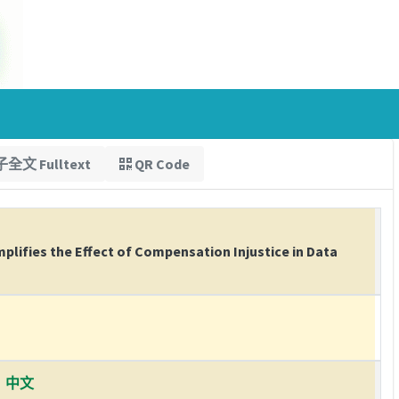
全文 Fulltext
QR Code
lifies the Effect of Compensation Injustice in Data
中文