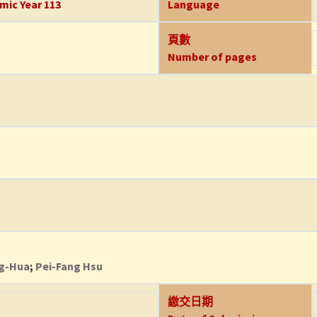
mic Year 113
Language
頁數
Number of pages
g-Hua
;
Pei-Fang Hsu
繳交日期