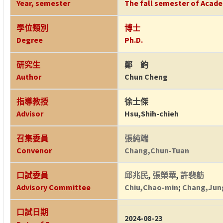
Year, semester
The fall semester of Acade
學位類別
博士
Degree
Ph.D.
研究生
鄭 鈞
Author
Chun Cheng
指導教授
徐士傑
Advisor
Hsu,Shih-chieh
召集委員
張純端
Convenor
Chang,Chun-Tuan
口試委員
邱兆民
,
張榮華
,
許裴舫
Advisory Committee
Chiu,Chao-min
;
Chang,Jun
口試日期
2024-08-23