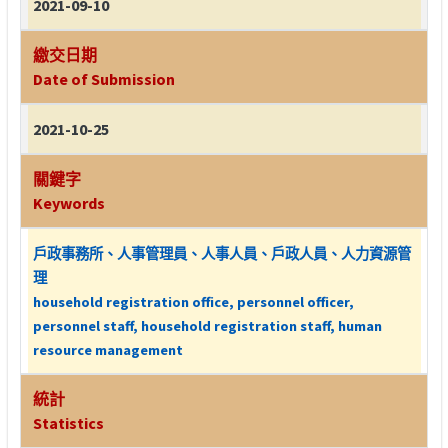
2021-09-10
繳交日期
Date of Submission
2021-10-25
關鍵字
Keywords
戶政事務所、人事管理員、人事人員、戶政人員、人力資源管
理
household registration office, personnel officer,
personnel staff, household registration staff, human
resource management
統計
Statistics