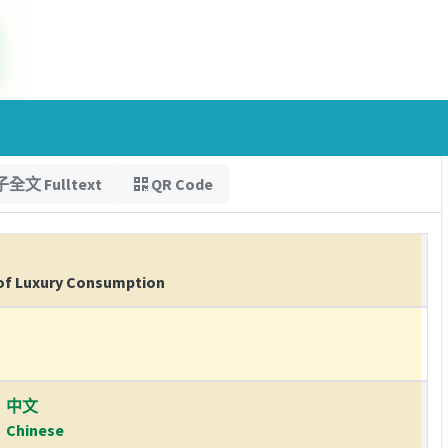
全文 Fulltext
QR Code
s of Luxury Consumption
中文
Chinese