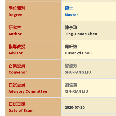
學位類別
碩士
Degree
Master
研究生
陳亭瑄
Author
Ting-Hsuan Chen
指導教授
周軒逸
Advisor
Husan-Yi Chou
召集委員
留淑芳
Convenor
SHU-FANG LIU
口試委員
劉信賢
Advisory Committee
XIN-XIAN LIU
口試日期
2020-07-10
Date of Exam