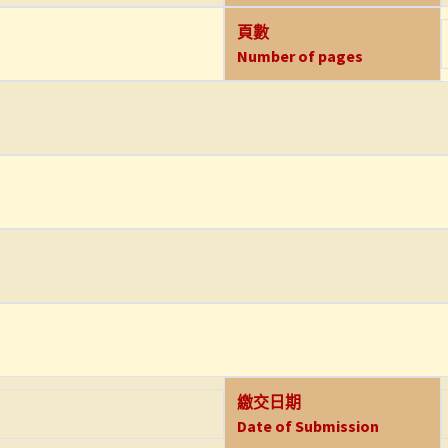
頁數
Number of pages
繳交日期
Date of Submission