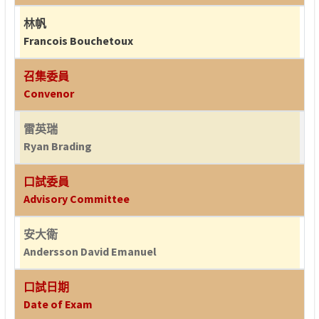
林帆
Francois Bouchetoux
召集委員
Convenor
雷英瑞
Ryan Brading
口試委員
Advisory Committee
安大衛
Andersson David Emanuel
口試日期
Date of Exam