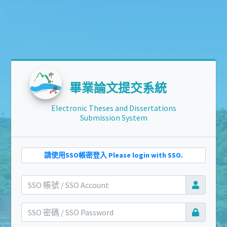
畢業論文提交系統
Electronic Theses and Dissertations
Submission System
請使用SSO帳密登入 Please login with SSO.