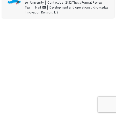
sen University
│ Contact Us : 2452 Thesis Format Review
Team ,
Mail
│ Development and operations : Knowledge
Innovation Division, LIS