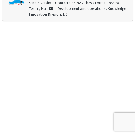
sen University
│ Contact Us : 2452 Thesis Format Review
Team ,
Mail
│ Development and operations : Knowledge
Innovation Division, LIS