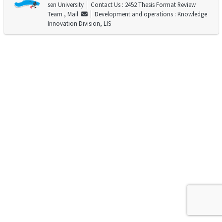
sen University
│ Contact Us : 2452 Thesis Format Review
Team ,
Mail
│ Development and operations : Knowledge
Innovation Division, LIS