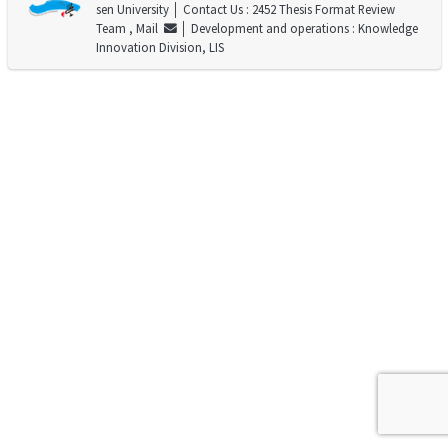
sen University
│ Contact Us : 2452 Thesis Format Review
Team ,
Mail
│ Development and operations : Knowledge
Innovation Division, LIS