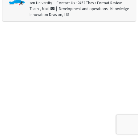
sen University
│ Contact Us : 2452 Thesis Format Review
Team ,
Mail
│ Development and operations : Knowledge
Innovation Division, LIS