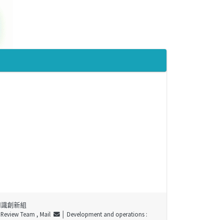
知識創新組
t Review Team ,
Mail
│ Development and operations :