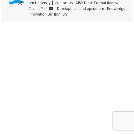
sen University
│ Contact Us : 2452 Thesis Format Review
Team ,
Mail
│ Development and operations : Knowledge
Innovation Division, LIS