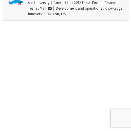
sen University
│ Contact Us : 2452 Thesis Format Review
Team ,
Mail
│ Development and operations : Knowledge
Innovation Division, LIS