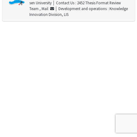
sen University
│ Contact Us : 2452 Thesis Format Review
Team ,
Mail
│ Development and operations : Knowledge
Innovation Division, LIS