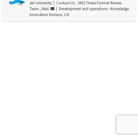
sen University
│ Contact Us : 2452 Thesis Format Review
Team ,
Mail
│ Development and operations : Knowledge
Innovation Division, LIS