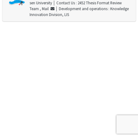
sen University
│ Contact Us : 2452 Thesis Format Review
Team ,
Mail
│ Development and operations : Knowledge
Innovation Division, LIS