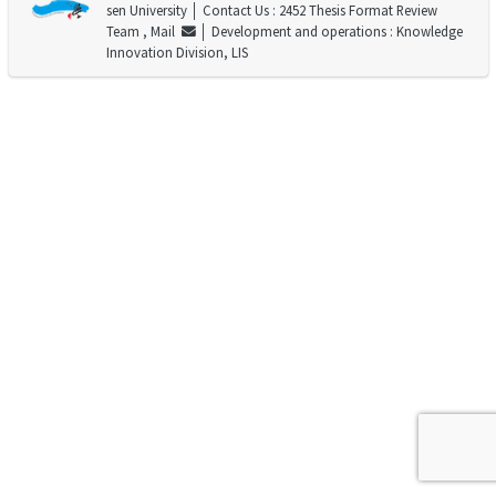
sen University
│ Contact Us : 2452 Thesis Format Review
Team ,
Mail
│ Development and operations : Knowledge
Innovation Division, LIS