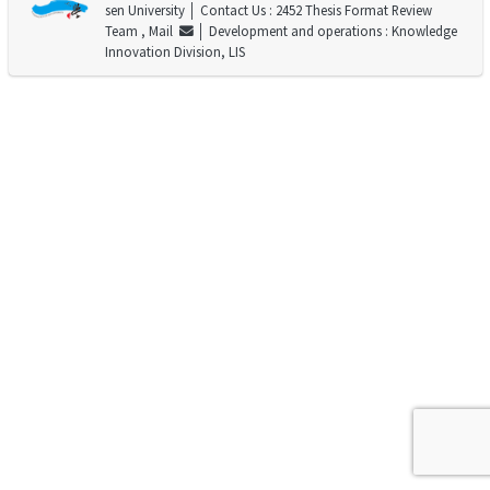
sen University
│ Contact Us : 2452 Thesis Format Review
Team ,
Mail
│ Development and operations : Knowledge
Innovation Division, LIS