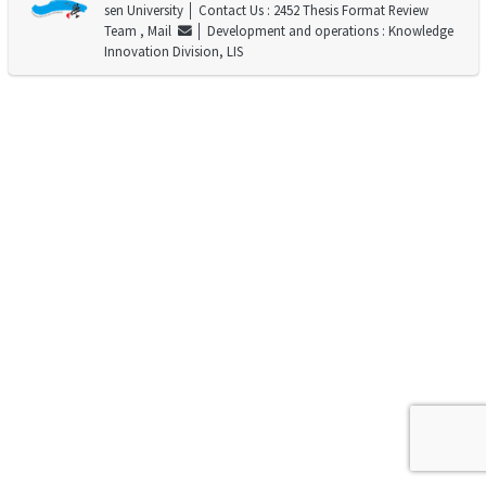
sen University
│ Contact Us : 2452 Thesis Format Review
Team ,
Mail
│ Development and operations : Knowledge
Innovation Division, LIS