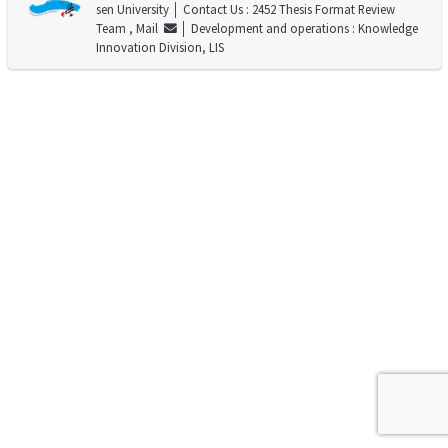
sen University
│ Contact Us : 2452 Thesis Format Review
Team ,
Mail
│ Development and operations : Knowledge
Innovation Division, LIS