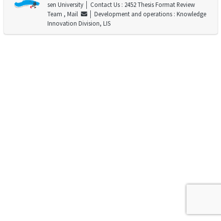
sen University
│ Contact Us : 2452 Thesis Format Review
Team ,
Mail
│ Development and operations : Knowledge
Innovation Division, LIS