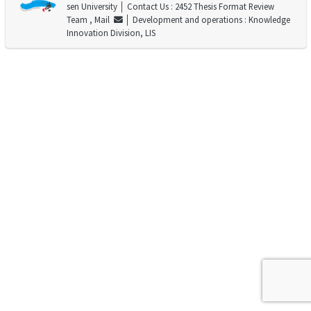
sen University
│ Contact Us : 2452 Thesis Format Review
Team ,
Mail
│ Development and operations : Knowledge
Innovation Division, LIS