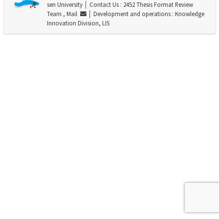
sen University
│ Contact Us : 2452 Thesis Format Review
Team ,
Mail
│ Development and operations : Knowledge
Innovation Division, LIS