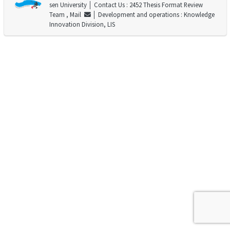
sen University
│ Contact Us : 2452 Thesis Format Review
Team ,
Mail
│ Development and operations : Knowledge
Innovation Division, LIS