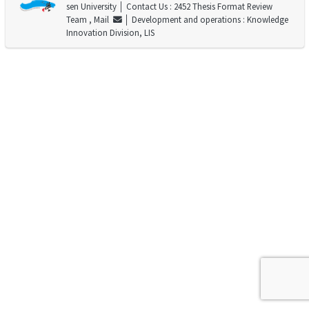
sen University
│ Contact Us : 2452 Thesis Format Review
Team ,
Mail
│ Development and operations : Knowledge
Innovation Division, LIS