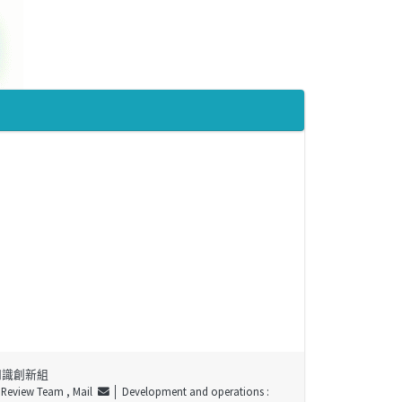
知識創新組
t Review Team ,
Mail
│ Development and operations :