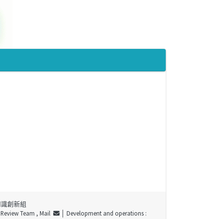
知識創新組
t Review Team ,
Mail
│ Development and operations :