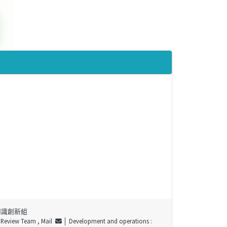
知識創新組
t Review Team ,
Mail
│ Development and operations :