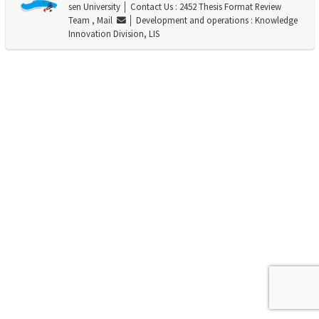
sen University
│ Contact Us : 2452 Thesis Format Review
Team ,
Mail
│ Development and operations : Knowledge
Innovation Division, LIS