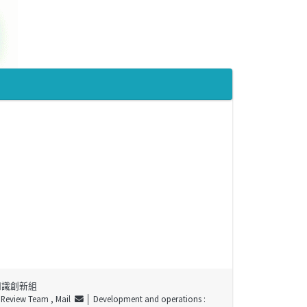
知識創新組
t Review Team ,
Mail
│ Development and operations :