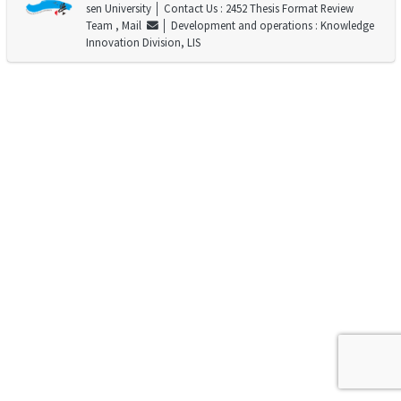
sen University
│ Contact Us : 2452 Thesis Format Review
Team ,
Mail
│ Development and operations : Knowledge
Innovation Division, LIS