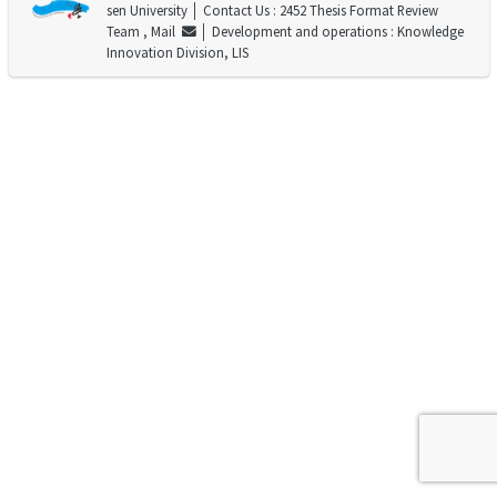
sen University
│ Contact Us : 2452 Thesis Format Review
Team ,
Mail
│ Development and operations : Knowledge
Innovation Division, LIS