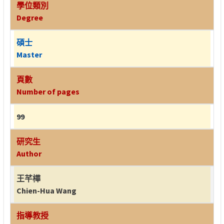
學位類別
Degree
碩士
Master
頁數
Number of pages
99
研究生
Author
王芊樺
Chien-Hua Wang
指導教授